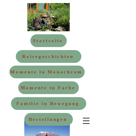
Startseite
Reisegeschichten
Momente in Monochrom
Momente in Farbe
Familie in Bewegung
Bestellungen
Kontakt