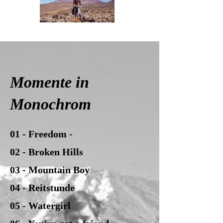
Momente in
Monochrom
01 - Freedom -
02 - Broken Hills
03 - Mountain Boy
04 - Reitstunde
05 - Watergirl