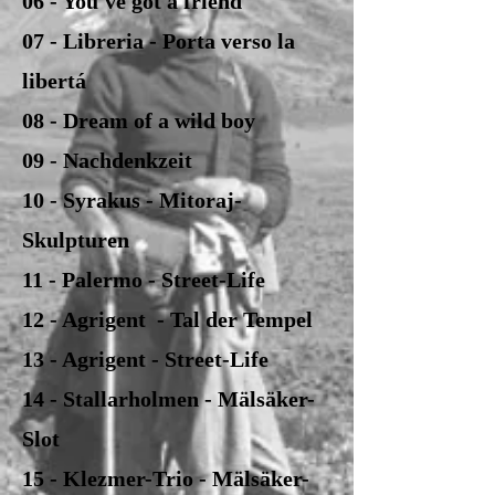
06 - You've got a friend
07 - Libreria - Porta verso la
libertá
08 - Dream of a wild boy
09 - Nachdenkzeit
10 - Syrakus - Mitoraj-
Skulpturen
11 - Palermo - Street-Life
12 - Agrigent - Tal der Tempel
13 - Agrigent - Street-Life
14 - Stallarholmen - Mälsäker-
Slot
15 - Klezmer-Trio - Mälsäker-